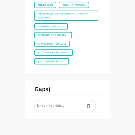
микроскоп
орална хигиена
отстранување на скршен инструмент
од канал
пломбирање заби
пломбирање на заби
стоматолог битола
умртвување на живец
умртвување на заб
Барај