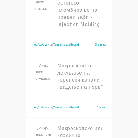
естетско
пломбирање на
предни заби -
Injection Molding
09/12/2017
од
Tomislav Vasilevski
14562
Микроскопско
лекување на
коренски канали –
„вадење на нерв“
09/12/2017
од
Tomislav Vasilevski
6234
Микроскопско или
класично