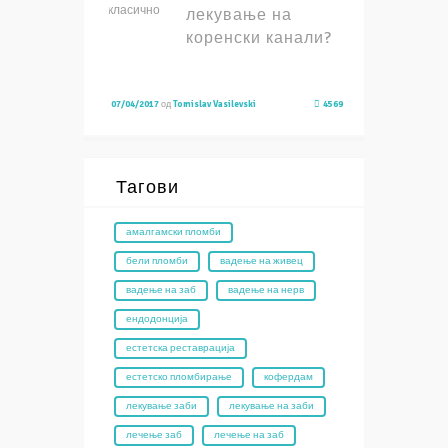
лекување на
коренски канали?
07/04/2017
од
Tomislav Vasilevski
4569
Тагови
амалгамски пломби
бели пломби
вадење на живец
вадење на заб
вадење на нерв
ендодонција
естетска реставрација
естетско пломбирање
кофердам
лекување заби
лекување на заби
лечење заб
лечење на заб