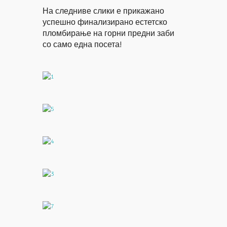
На следниве слики е прикажано
успешно финализирано естетско
пломбирање на горни предни заби
со само една посета!