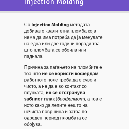
Injection Molding
Со
Injection Molding
методата
добивате квалитетна пломба која
нема да има потреба да ја менувате
на една или две години поради тоа
што пломбата се обоила или
паднала.
Причина за паѓањето на пломбите е
тоа што
не се користи кофердам
–
работното поле треба да е суво и
чисто, а не да е во контакт со
плунката,
не се отстранува
забниот плак
(
биофилмот
), а тоа е
исто како да лепите нешто на
нечиста површина и затоа по
одреден период пломбата се
обојува.