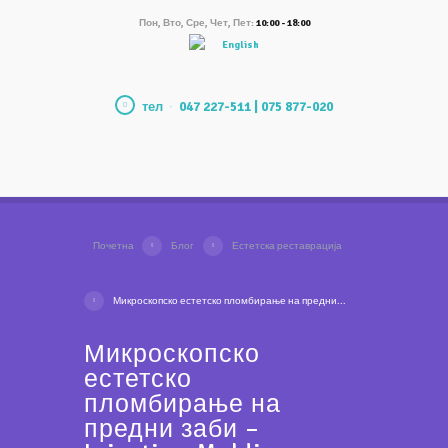
Пон, Вто, Сре, Чет, Пет:
10:00 - 18:00
English
тел
047 227-511 | 075 877-020
Почетна
Блог
Естетска реставрација
Микроскопско естетско пломбирање на предни...
Микроскопско
естетско
пломбирање на
предни заби –