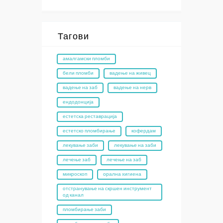
Тагови
амалгамски пломби
бели пломби
вадење на живец
вадење на заб
вадење на нерв
ендодонција
естетска реставрација
естетско пломбирање
кофердам
лекување заби
лекување на заби
лечење заб
лечење на заб
микроскоп
орална хигиена
отстранување на скршен инструмент
од канал
пломбирање заби