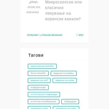
Микроскопско или
класично
лекување на
коренски канали?
07/04/2017
од
Tomislav Vasilevski
4567
Тагови
амалгамски пломби
бели пломби
вадење на живец
вадење на заб
вадење на нерв
ендодонција
естетска реставрација
естетско пломбирање
кофердам
лекување заби
лекување на заби