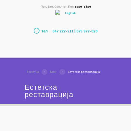
Пон, Вто, Сре, Чет, Пет:
10:00 - 18:00
English
тел
047 227-511 | 075 877-020
Почетна
Блог
Естетска реставрација
Естетска
реставрација
Микроскопско естетско
пломбирање на предни