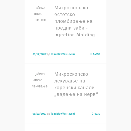
Микроскопско
естетско
пломбирање на
предни заби -
Injection Molding
09/12/2017
од
Tomislav Vasilevski
14558
Микроскопско
лекување на
коренски канали –
„вадење на нерв“
09/12/2017
од
Tomislav Vasilevski
6232