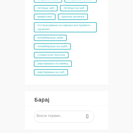
лечење заб
лечење на заб
микроскоп
орална хигиена
отстранување на скршен инструмент
од канал
пломбирање заби
пломбирање на заби
стоматолог битола
умртвување на живец
умртвување на заб
Барај