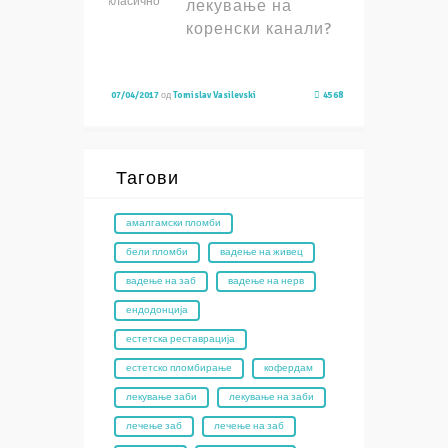
лекување на
коренски канали?
07/04/2017
од
Tomislav Vasilevski
4568
Тагови
амалгамски пломби
бели пломби
вадење на живец
вадење на заб
вадење на нерв
ендодонција
естетска реставрација
естетско пломбирање
кофердам
лекување заби
лекување на заби
лечење заб
лечење на заб