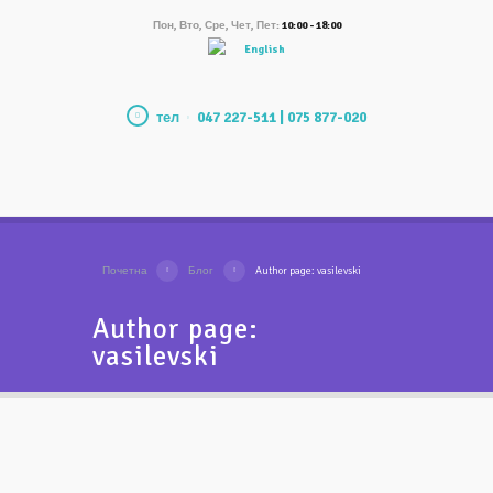
Пон, Вто, Сре, Чет, Пет:
10:00 - 18:00
English
тел
047 227-511 | 075 877-020
Почетна
Блог
Author page: vasilevski
Author page:
vasilevski
Класично vs. Современо
микроскопско лекување