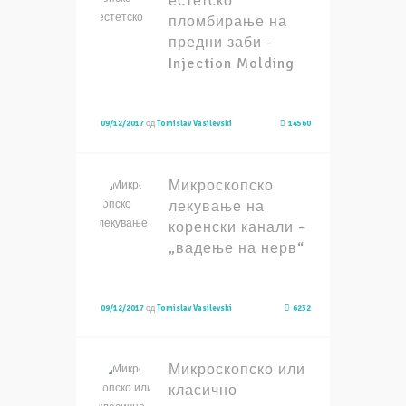
естетско
пломбирање на
предни заби -
Injection Molding
09/12/2017
од
Tomislav Vasilevski
14560
Микроскопско
лекување на
коренски канали –
„вадење на нерв“
09/12/2017
од
Tomislav Vasilevski
6232
Микроскопско или
класично