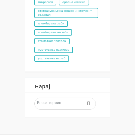
микроскоп
орална хигиена
отстранување на скршен инструмент
од канал
пломбирање заби
пломбирање на заби
стоматолог битола
умртвување на живец
умртвување на заб
Барај