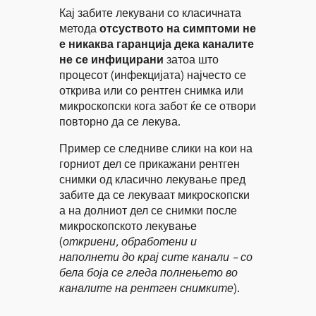
Кај забите лекувани со класичната
метода
отсуството на симптоми не
е никаква гаранција дека каналите
не се инфицирани
затоа што
процесот (инфекцијата) најчесто се
открива или со рентген снимка или
микроскопски кога забот ќе се отвори
повторно да се лекува.
Пример се следниве слики на кои на
горниот дел се прикажани рентген
снимки од класично лекување пред
забите да се лекуваат микроскопски
а на долниот дел се снимки после
микроскопското лекување
(
откриени, обработени и
наполнети до крај сите канали – со
бела боја се гледа полнењето во
каналите на рентген снимките
).