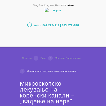
Пон, Вто, Сре, Чет, Пет:
10:00 - 18:00
English
тел
047 227-511 | 075 877-020
Почетна
Блог
Модерна Ендодонција
Микроскопско лекување на коренски канали...
Микроскопско
лекување на
коренски канали –
„вадење на нерв“