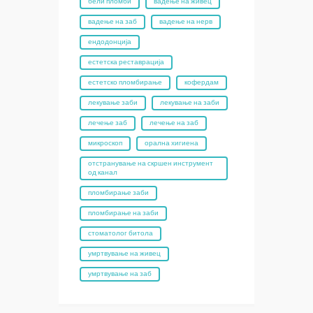
бели пломби
вадење на живец
вадење на заб
вадење на нерв
ендодонција
естетска реставрација
естетско пломбирање
кофердам
лекување заби
лекување на заби
лечење заб
лечење на заб
микроскоп
орална хигиена
отстранување на скршен инструмент
од канал
пломбирање заби
пломбирање на заби
стоматолог битола
умртвување на живец
умртвување на заб