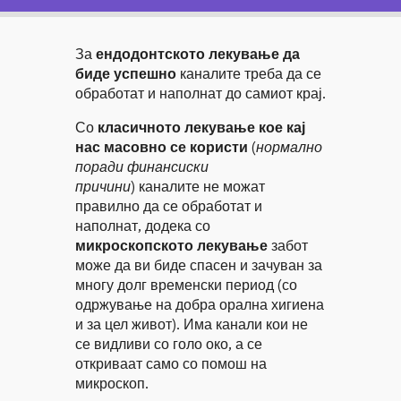
За
ендодонтското лекување да
биде успешно
каналите треба да се
обработат и наполнат до самиот крај.
Со
класичното лекување кое кај
нас масовно се користи
(
нормално
поради финансиски
причини
) каналите не можат
правилно да се обработат и
наполнат, додека со
микроскопското лекување
забот
може да ви биде спасен и зачуван за
многу долг временски период (со
одржување на добра орална хигиена
и за цел живот). Има канали кои не
се видливи со голо око, а се
откриваат само со помош на
микроскоп.