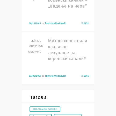
коренски канали –
„вадење на нерв“
09/12/2017
од
Tomislav Vasilevski
6231
Микроскопско или
класично
лекување на
коренски канали?
07/04/2017
од
Tomislav Vasilevski
4566
Тагови
амалгамски пломби