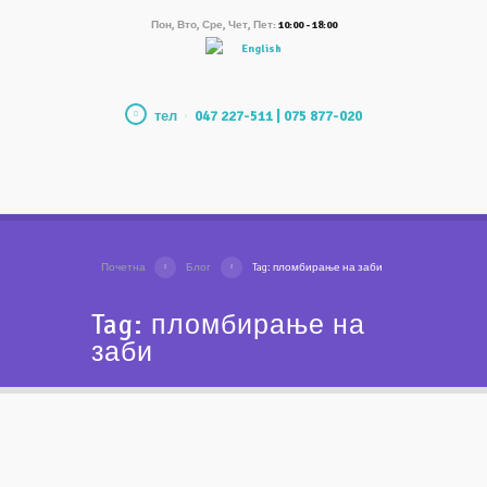
Пон, Вто, Сре, Чет, Пет:
10:00 - 18:00
English
тел
047 227-511 | 075 877-020
Почетна
Блог
Tag: пломбирање на заби
Tag: пломбирање на
заби
Микроскопско естетско
пломбирање на горна