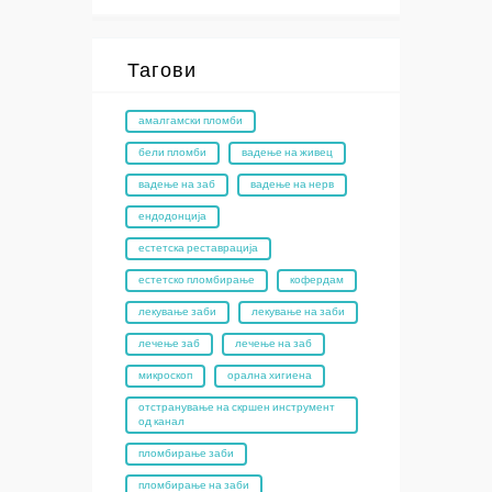
Тагови
амалгамски пломби
бели пломби
вадење на живец
вадење на заб
вадење на нерв
ендодонција
естетска реставрација
естетско пломбирање
кофердам
лекување заби
лекување на заби
лечење заб
лечење на заб
микроскоп
орална хигиена
отстранување на скршен инструмент
од канал
пломбирање заби
пломбирање на заби