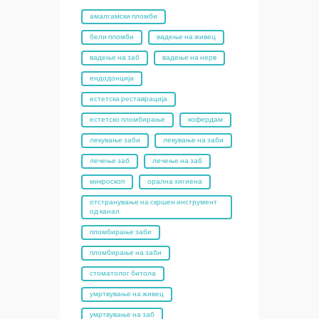
амалгамски пломби
бели пломби
вадење на живец
вадење на заб
вадење на нерв
ендодонција
естетска реставрација
естетско пломбирање
кофердам
лекување заби
лекување на заби
лечење заб
лечење на заб
микроскоп
орална хигиена
отстранување на скршен инструмент
од канал
пломбирање заби
пломбирање на заби
стоматолог битола
умртвување на живец
умртвување на заб