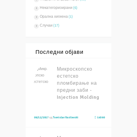
Некатегоризирани
(6)
Орална хигиена
(1)
Случаи
(17)
Последни објави
Микроскопско
естетско
пломбирање на
предни заби -
Injection Molding
09/12/2017
од
Tomislav Vasilevski
14560