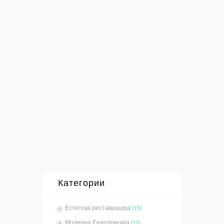
10/12/2015
од
vasilevski
3033
0
0
Работа со микроскоп - го зголемува
видното поле до 25 пати со што се
овозможува најпрецизно ендодонтско
лекување и откривање на сите канали.
Има...
Повеќе
Категории
Естетска реставрација
(13)
Модерна Ендодонција
(12)