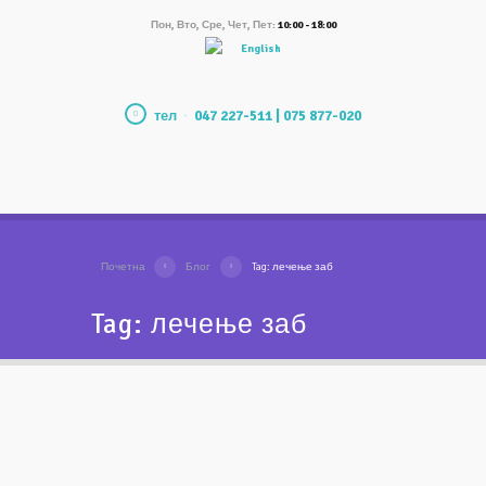
Пон, Вто, Сре, Чет, Пет:
10:00 - 18:00
English
тел
047 227-511 | 075 877-020
Почетна
Блог
Tag: лечење заб
Tag: лечење заб
Класично vs. Современо
микроскопско лекување
на коренски канали