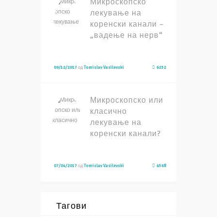
Микроскопско
лекување на
коренски канали –
„вадење на нерв“
09/12/2017
од
Tomislav Vasilevski
6232
Микроскопско или
класично
лекување на
коренски канали?
07/04/2017
од
Tomislav Vasilevski
4568
Тагови