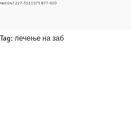
тел
047 227-511 | 075 877-020
Tag: лечење на заб
Класично vs. Современо микроскопско лекување
на коренски канали
28/12/2015
од
vasilevski
4410
0
0
На рентген снимките може да се види разликата помеѓу
класичното и современото микроскопско лекување на
коренски канали. Пред почеток на третманот...
Повеќе