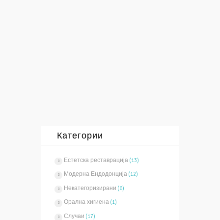
Работа со микроскоп - го зголемува
видното поле до 25 пати со што се
овозможува најпрецизно ендодонтско
лекување и откривање на сите канали.
Има...
Повеќе
Категории
Естетска реставрација
(13)
Модерна Ендодонција
(12)
Некатегоризирани
(6)
Орална хигиена
(1)
Случаи
(17)