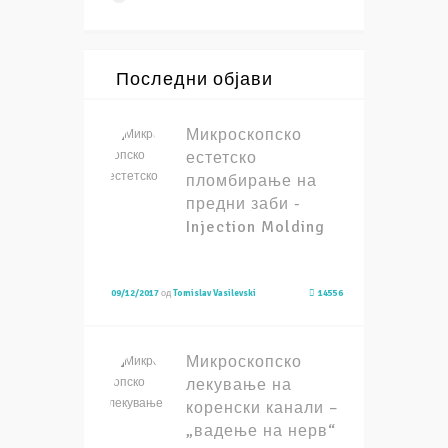
Последни објави
Микроскопско
естетско
пломбирање на
предни заби -
Injection Molding
09/12/2017
од
Tomislav Vasilevski
14556
Микроскопско
лекување на
коренски канали –
„вадење на нерв“