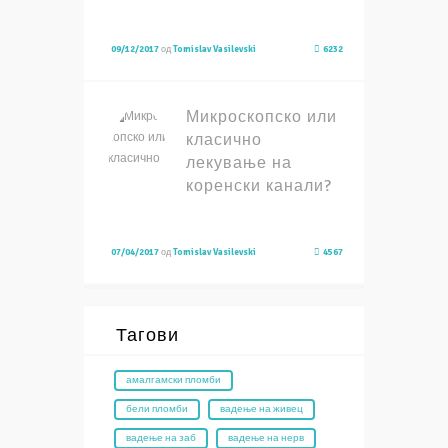
09/12/2017
од
Tomislav Vasilevski
6232
Микроскопско или
класично
лекување на
коренски канали?
07/04/2017
од
Tomislav Vasilevski
4567
Тагови
амалгамски пломби
бели пломби
вадење на живец
вадење на заб
вадење на нерв