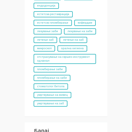
ендодонција
естетска реставрација
естетско пломбирање
кофердам
лекување заби
лекување на заби
лечење заб
лечење на заб
микроскоп
орална хигиена
отстранување на скршен инструмент
од канал
пломбирање заби
пломбирање на заби
стоматолог битола
умртвување на живец
умртвување на заб
Барај