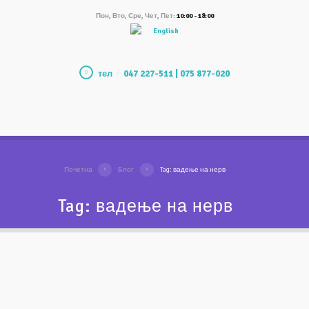
Пон, Вто, Сре, Чет, Пет:
10:00 - 18:00
English
тел
047 227-511 | 075 877-020
Почетна
Блог
Tag: вадење на нерв
Tag: вадење на нерв
Микроскопско
отстранување на скршен
инструмент од канал