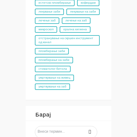
естетско пломбирање
кофердам
лекување заби
лекување на заби
лечење заб
лечење на заб
микроскоп
орална хигиена
отстранување на скршен инструмент
од канал
пломбирање заби
пломбирање на заби
стоматолог битола
умртвување на живец
умртвување на заб
Барај