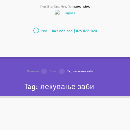
Пон, Вто, Сре, Чет, Пет:
10:00 - 18:00
English
тел
047 227-511 | 075 877-020
Почетна
Блог
Tag: лекување заби
Tag: лекување заби
Класично vs. Современо
микроскопско лекување
на коренски канали