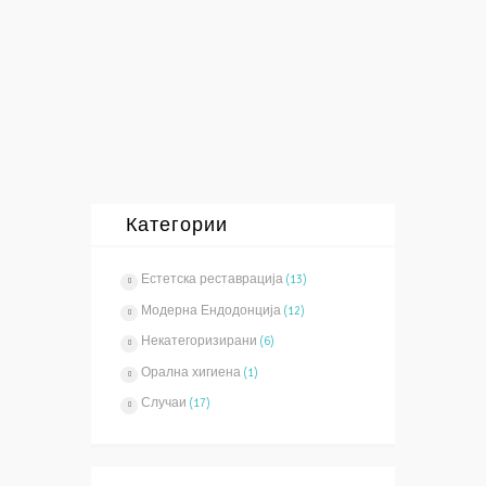
видното поле до 25 пати со што се
овозможува најпрецизно ендодонтско
лекување и откривање на сите канали.
Има...
Повеќе
Категории
Естетска реставрација
(13)
Модерна Ендодонција
(12)
Некатегоризирани
(6)
Орална хигиена
(1)
Случаи
(17)