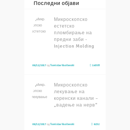
Последни објави
Микроскопско
естетско
пломбирање на
предни заби -
Injection Molding
09/12/2017
од
Tomislav Vasilevski
14558
Микроскопско
лекување на
коренски канали –
„вадење на нерв“
09/12/2017
од
Tomislav Vasilevski
6232