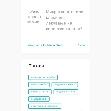
Микроскопско или
класично
лекување на
коренски канали?
07/04/2017
од
Tomislav Vasilevski
4567
Тагови
амалгамски пломби
бели пломби
вадење на живец
вадење на заб
вадење на нерв
ендодонција
естетска реставрација